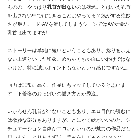
ものの、やっぱり
乳首が出ない
のは残念。とはいえ乳首
を出さない中ではできることはやってる？気がする絶妙
さが魅力。一応AVを流してしまうシーンではAV女優の
乳首は出てますが……
ストーリーは単純に短いということもあり、捻りを加え
ない王道といった印象。めちゃくちゃ面白いわけではな
いけど、特に減点ポイントもないという感じですかね。
画力は非常に高く、作品にもマッチしていると思いま
す。下着姿のおっぱいの描き方とか秀逸。
いかんせん乳首が出ないこともあり、エロ目的で読むに
は微妙な部分もありますが、とにかく絵がいいのと、シ
チュエーション自体がエロいというのが魅力の作品だと
思います。とりあえず試し読みをしてみるといいでしょ