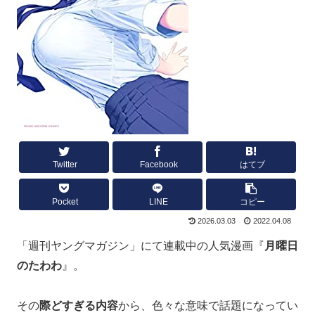
Twitter
Facebook
はてブ
Pocket
LINE
コピー
2026.03.03
2022.04.08
「週刊ヤングマガジン」にて連載中の人気漫画『
月曜日
のたわわ
』。
その
際どすぎる内容
から、色々な意味で話題になってい