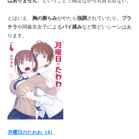
はありません
。ということで残念ながら乳首も出ない。
とはいえ、
胸の膨らみ
がやたら
強調
されていたり、
ブラ
チラ
や同級生女子による
パイ揉み
など際どいシーンはあ
ります。
月曜日のたわわ（4）