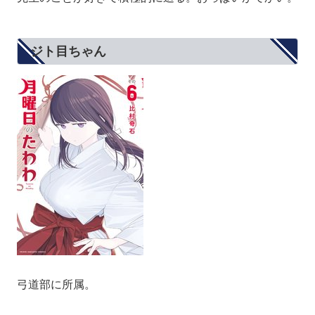
ジト目ちゃん
弓道部に所属。