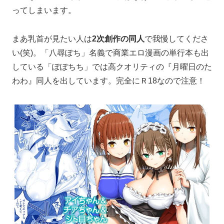
ってしまいます。
まあ乳首が見たい人は
2次創作の同人
で我慢してくださ
い(笑)。「八尋ぽち」名義で商業エロ漫画の単行本も出
している「ぽぽちち」では高クオリティの『月曜日のた
わわ』同人を出しています。完全にＲ18なので注意！