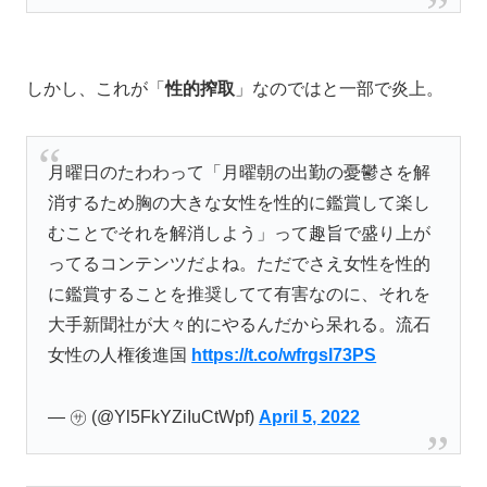
しかし、これが「
性的搾取
」なのではと一部で炎上。
月曜日のたわわって「月曜朝の出勤の憂鬱さを解
消するため胸の大きな女性を性的に鑑賞して楽し
むことでそれを解消しよう」って趣旨で盛り上が
ってるコンテンツだよね。ただでさえ女性を性的
に鑑賞することを推奨してて有害なのに、それを
大手新聞社が大々的にやるんだから呆れる。流石
女性の人権後進国
https://t.co/wfrgsl73PS
— ㋚ (@Yl5FkYZiIuCtWpf)
April 5, 2022