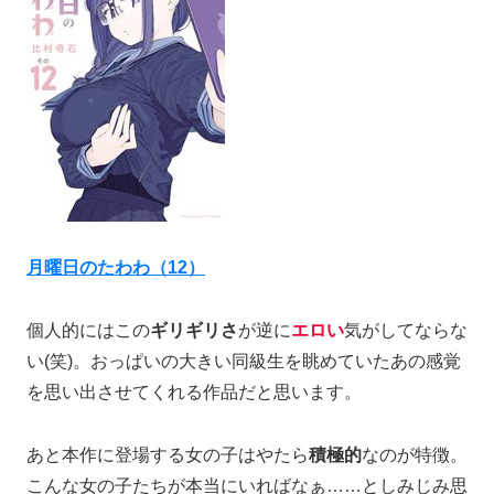
月曜日のたわわ（12）
個人的にはこの
ギリギリさ
が逆に
エロい
気がしてならな
い(笑)。おっぱいの大きい同級生を眺めていたあの感覚
を思い出させてくれる作品だと思います。
あと本作に登場する女の子はやたら
積極的
なのが特徴。
こんな女の子たちが本当にいればなぁ……としみじみ思