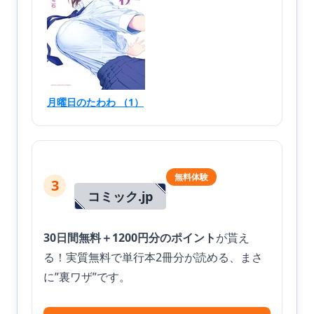
月曜日のたわわ （1）
無料体験
3
コミック.jp
30日間無料＋1200円分のポイント
が貰え
る！実質無料で単行本2冊分が読める、まさ
に”裏ワザ”です。