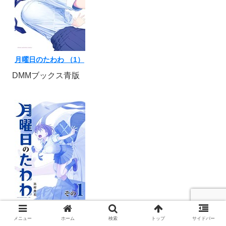
月曜日のたわわ （1）
DMMブックス青版
月曜日のたわわ 青版 （1）
メニュー
ホーム
検索
トップ
サイドバー
kindleはこちら